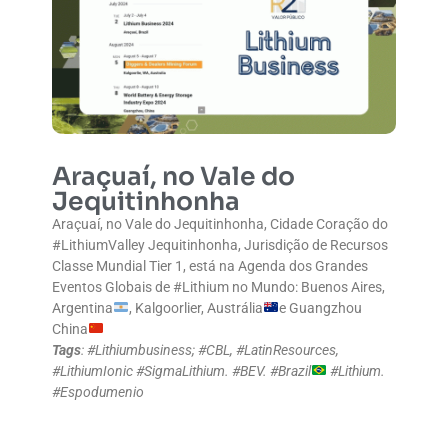
Araçuaí, no Vale do
Jequitinhonha
Araçuaí, no Vale do Jequitinhonha, Cidade Coração do
#LithiumValley Jequitinhonha, Jurisdição de Recursos
Classe Mundial Tier 1, está na Agenda dos Grandes
Eventos Globais de #Lithium no Mundo: Buenos Aires,
Argentina
, Kalgoorlier, Austrália
e Guangzhou
China
Tags
: #Lithiumbusiness; #CBL, #LatinResources,
#LithiumIonic #SigmaLithium. #BEV. #Brazil
#Lithium.
#Espodumenio